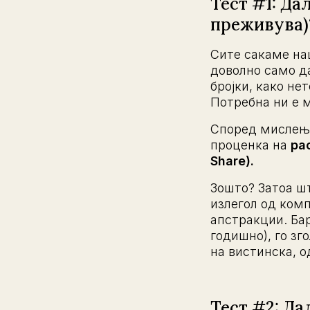
Тест #1: Да
преживува)
Сите сакаме наш
доволно само д
бројки, како не
Потребна ни е 
Според мислење
проценка на
ра
Share).
Зошто? Затоа шт
излегол од комп
апстракции. Ба
годишно), го зг
на вистинска, 
Тест #2: Да