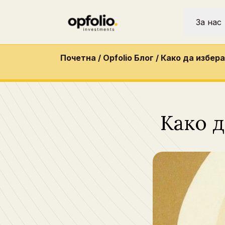
За нас
Почетна
/
Opfolio Блог
/
Како да избер
Како д