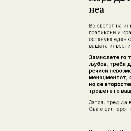
неа
Во светот на ин
графикони и кра
останува еден с
вашата инвестиц
Замислете го т
љубов, треба д
речиси невозмо
менаџментот, ф
но се второсте
трошете го ваш
Затоа, пред да 
Ова е филтерот