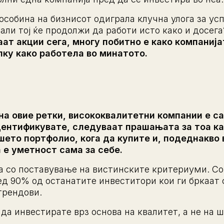
особина на бизнисот одиграла клучна улога за ус
али тој ќе продолжи да работи исто како и досег
аат акции сега, многу побитно е како компанија
ку како работела во минатото.
а овие ретки, висококвалитетни компании е са
дентификувате, следуваат прашањата за тоа ка
шето портфолио, кога да купите и, подеднакво 
 е уметност сама за себе.
а со поставување на вистинските критериуми. Со 
ед 90% од останатите инвеститори кои ги бркаат
трендови.
да инвестирате врз основа на квалитет, а не на 