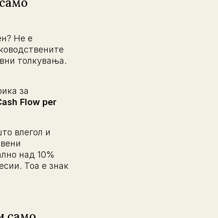
 само
ен? Не е
тководствените
ивни толкувања.
ика за
ash Flow per
што влегол и
твени
ално над 10%
есии. Тоа е знак
и само