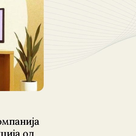
омпанија
ција од