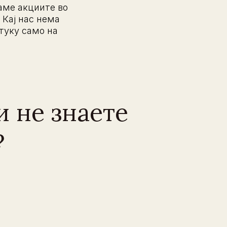
аме акциите во
 Кај нас нема
туку само на
и не знаете
?