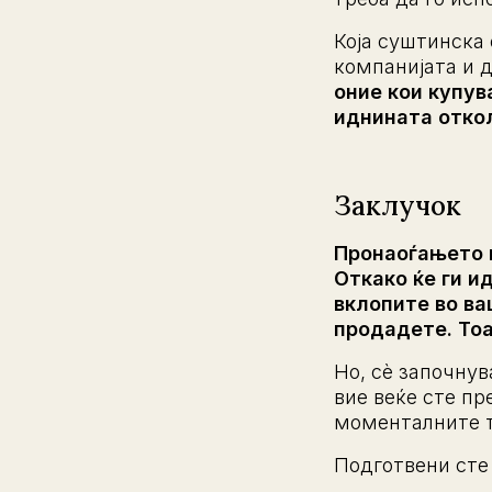
Која суштинска 
компанијата и д
оние кои купув
иднината откол
Заклучок
Пронаоѓањето н
Откако ќе ги и
вклопите во ва
продадете. Тоа
Но, сè започнув
вие веќе сте пр
моменталните 
Подготвени сте 