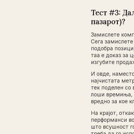
Тест #3: Да
пазарот)?
Замислете компа
Сега замислете д
подобра позици
таа е доказ за 
изгубите прода
И овде, намест
најчистата мет
тек поделен со 
лоши времиња, 
вредно за кое 
На крајот, отка
перформанси во
што всушност г
треба да го исп