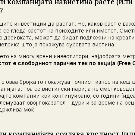
ли компанијата навистина расте (или
?
ите инвестиции да растат. Но, каков раст е важ
а се гледа растот на приходите или имотот. Сме
то добивката, можат да бидат подложни на креат
метрика што ја покажува суровата вистина.
то на многу врвни инвеститори, најдобрата метр
стот е слободниот паричен тек по акција (Free C
о оваа бројка го покажува точниот износ на кеш 
анијата. Тоа се вистински пари, а не сметководс
рајте компании кои континуирано, со години (иде
олемуваат овој показател – дури и за време на рец
одржлива моќ.
ли компанијата создава вредност (ил