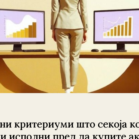
тни критериуми што секоја к
ги исполни пред да купите ак