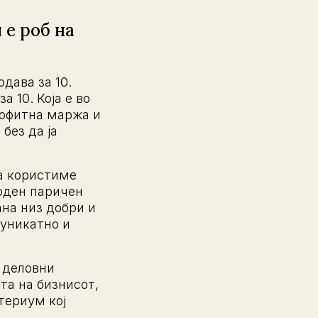
 е роб на
дава за 10.
а 10. Која е во
рофитна маржа и
без да ја
ја користиме
боден паричен
ана низ добри и
 уникатно и
и деловни
та на бизнисот,
териум кој