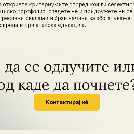
ги откриете критериумите според кои ги селектир
иско портфолио, следете нè и придружете ни се.
гресивни реклами и брзи начини за збогатување, 
крена и пријателска едукација.
да се одлучите ил
од каде да почнете
Kонтактирај нѐ