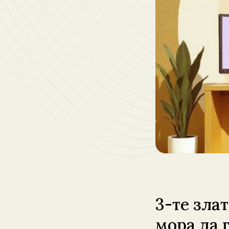
3-те зла
мора да 