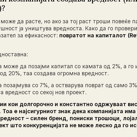
)?
може да расте, но ако за тој раст троши повеќе 
ушност ја уништува вредноста. Како да го провер
азател за ефикасност:
повратот на капиталот (Ret
дноставна:
 може да позајми капитал со камата од 2%, а го 
 од 20%, таа создава огромна вредност.
 позајмува со 7%, а остварува поврат од само 3%,
а вредност со секој нов проект.
ии кои долгорочно и константно одржуваат ви
. Тоа е најсигурниот знак дека компанијата има
редност – силен бренд, пониски трошоци, лоја
кт што конкуренцијата не може лесно да го ис