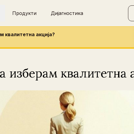
Продукти
Дијагностика
ам квалитетна акција?
а изберам квалитетна 