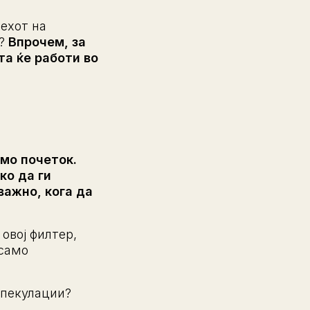
пехот на
а?
Впрочем, за
та ќе работи во
мо почеток.
ко да ги
важно, кога да
овој филтер,
 само
шпекулации?