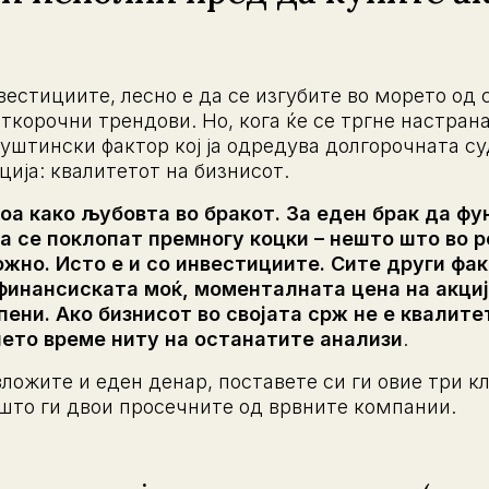
вестициите, лесно е да се изгубите во морето од 
ткорочни трендови. Но, кога ќе се тргне настрана
уштински фактор кој ја одредува долгорочната с
ија: квалитетот на бизнисот.
оа како љубовта во бракот. За еден брак да фу
а се поклопат премногу коцки – нешто што во 
жно. Исто е и со инвестициите. Сите други фак
инансиската моќ, моменталната цена на акциј
пени. Ако бизнисот во својата срж не е квалите
ето време ниту на останатите анализи
.
вложите и еден денар, поставете си ги овие три 
 што ги двои просечните од врвните компании.