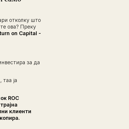
пари отколку што
ите ова? Преку
urn on Capital -
инвестира за да
 таа ја
сок ROC
 трајна
лни клиенти
копира.