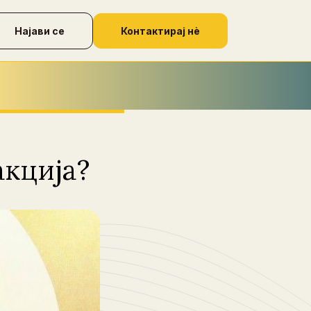
Најави се
Контактирај нѐ
акција?