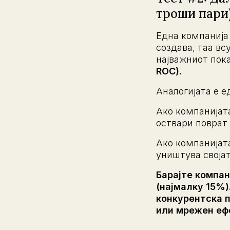
троши пари
Една компанија 
создава, таа вс
најважниот пок
ROC).
Аналогијата е е
Ако компанијата
оствари поврат
Ако компанијата
уништува својат
Барајте компан
(најмалку 15%)
конкурентска п
или мрежен ефе