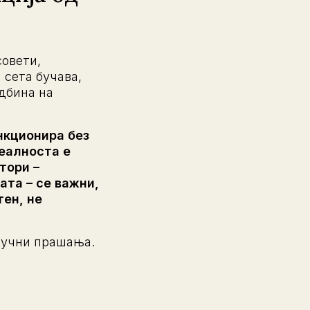
совети,
 сета бучава,
удбина на
нкционира без
реалноста е
тори –
ата – се важни,
тен, не
клучни прашања.