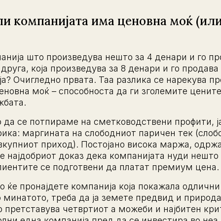
ли компанијата има ценовна моќ (или
нија што произведува нешто за 4 денари и го про
руга, која произведува за 8 денари и го продава з
ја? Очигледно првата. Таа разлика се нарекува п
ценовна моќ – способноста да ги зголемите цените 
жбата.
о да се потпираме на сметководствени профити, 
рика: маргината на слободниот паричен тек (сло
вкупниот приход). Постојано висока маржа, одрж
е најдобриот доказ дека компанијата нуди нешто
клиентите се подготвени да платат премиум цена.
ко ќе пронајдете компанија која покажала одличн
 минатото, треба да ја земете предвид и природа
о претставува четвртиот а можеби и најбитен кри
олни една компанија пред да се инвестира во неа.